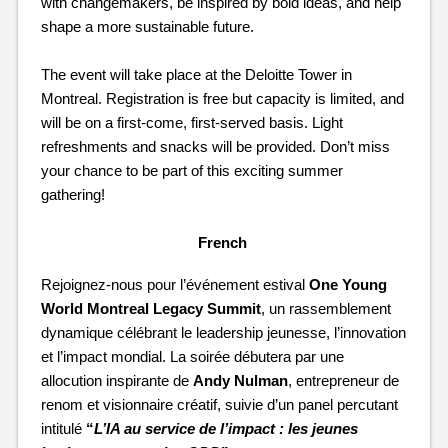
with changemakers, be inspired by bold ideas, and help 
shape a more sustainable future.
The event will take place at the Deloitte Tower in 
Montreal. Registration is free but capacity is limited, and 
will be on a first-come, first-served basis. Light 
refreshments and snacks will be provided. Don’t miss 
your chance to be part of this exciting summer 
gathering!
French 
Rejoignez-nous pour l’événement estival 
One Young 
World Montreal Legacy Summit
, un rassemblement 
dynamique célébrant le leadership jeunesse, l’innovation 
et l’impact mondial. La soirée débutera par une 
allocution inspirante de 
Andy Nulman
, entrepreneur de 
renom et visionnaire créatif, suivie d’un panel percutant 
intitulé 
“
L’IA au service de l’impact : les jeunes 