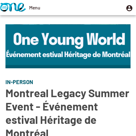
Skip
U
Menu
User
to
m
account
Toggle
main
menu
navigation
content
IN-PERSON
Montreal Legacy Summer
Event - Événement
estival Héritage de
Montréal