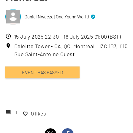
Daniel Nwaeze | One Young World
Event
15 July 2025 22:30 - 16 July 2025 01:00 (BST)
date
Event
Deloitte Tower • CA, QC, Montréal, H3C 1B7, 1115
location
Rue Saint-Antoine Ouest
EVENT HAS PASSED
1
0 likes