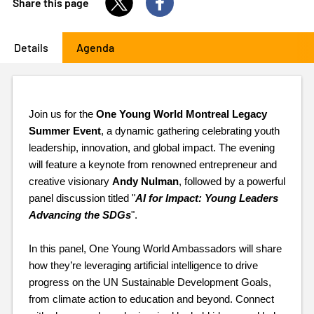
Share this page
Details
(active tab)
Agenda
Primary
tabs
Join us for the 
One Young World Montreal Legacy 
Summer Event
, a dynamic gathering celebrating youth 
leadership, innovation, and global impact. The evening 
will feature a keynote from renowned entrepreneur and 
creative visionary 
Andy Nulman
, followed by a powerful 
panel discussion titled "
AI for Impact: Young Leaders 
Advancing the SDGs
".
In this panel, One Young World Ambassadors will share 
how they’re leveraging artificial intelligence to drive 
progress on the UN Sustainable Development Goals, 
from climate action to education and beyond. Connect 